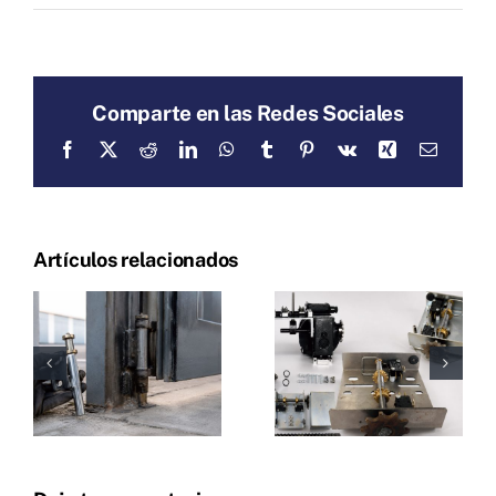
Comparte en las Redes Sociales
Facebook
X
Reddit
LinkedIn
WhatsApp
Tumblr
Pinterest
Vk
Xing
Correo
electrón
Artículos relacionados