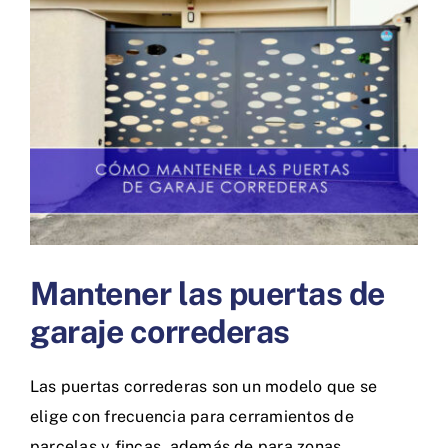
más
grande
Mantener las puertas de
garaje correderas
Las puertas correderas son un modelo que se
elige con frecuencia para cerramientos de
parcelas y fincas, además de para zonas