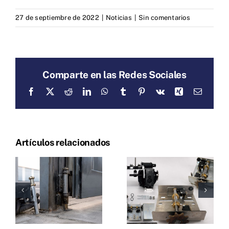
27 de septiembre de 2022
|
Noticias
|
Sin comentarios
Comparte en las Redes Sociales
Facebook
X
Reddit
LinkedIn
WhatsApp
Tumblr
Pinterest
Vk
Xing
Correo
electrón
Artículos relacionados