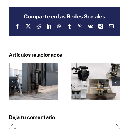
Comparte en las Redes Sociales
Facebook
X
Reddit
LinkedIn
WhatsApp
Tumblr
Pinterest
Vk
Xing
Correo
electrón
Artículos relacionados
Deja tu comentario
Comentar