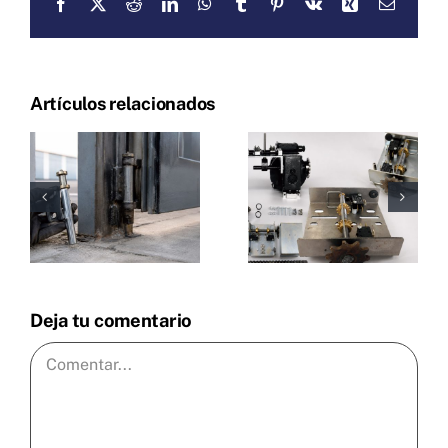
Facebook
X
Reddit
LinkedIn
WhatsApp
Tumblr
Pinterest
Vk
Xing
Correo
electrón
Artículos relacionados
Deja tu comentario
Comentar