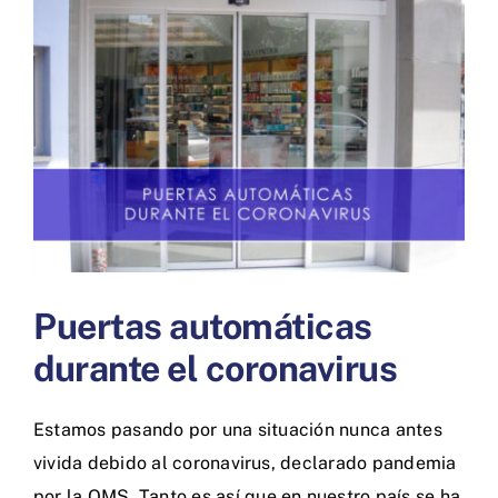
más
grande
Puertas automáticas
durante el coronavirus
Estamos pasando por una situación nunca antes
vivida debido al coronavirus, declarado pandemia
por la
OMS
. Tanto es así que en nuestro país se ha