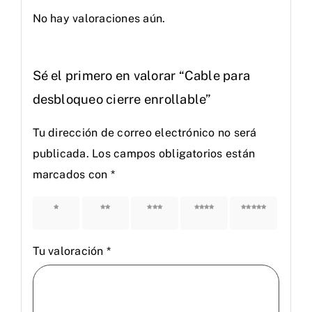
No hay valoraciones aún.
Sé el primero en valorar “Cable para
desbloqueo cierre enrollable”
Tu dirección de correo electrónico no será
publicada.
Los campos obligatorios están
marcados con
*
1 de 5
2 de 5
3 de 5
4 de 5
5 de 5
estrellas
estrellas
estrellas
estrellas
estrellas
Tu valoración
*