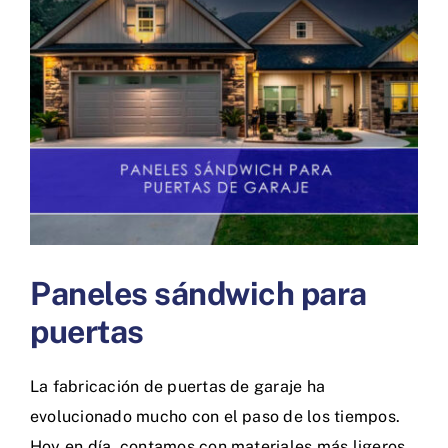
más
grande
Paneles sándwich para
puertas
La fabricación de puertas de garaje ha
evolucionado mucho con el paso de los tiempos.
Hoy en día, contamos con materiales más ligeros