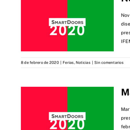
Nov
dise
pre
IFE
8 de febrero de 2020
|
Ferias
,
Noticias
|
Sin comentarios
M
Mar
pre
febr